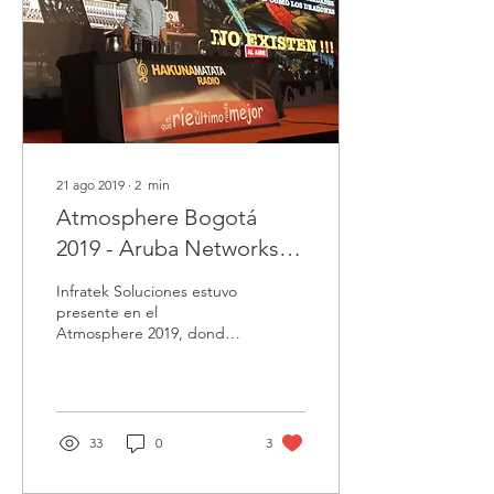
21 ago 2019
∙
2
min
Atmosphere Bogotá
2019 - Aruba Networks y
HPE
Infratek Soluciones estuvo
presente en el
Atmosphere 2019, donde
la automatización de
procesos, la seguridad de
la infraestructura TI,...
33
0
3