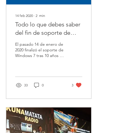
14 feb 2020
∙
2
min
Todo lo que debes saber
del fin de soporte de
Windows 7 y del inicio de
El pasado 14 de enero de
Windows 10
2020 finalizó el soporte de
Windows 7 tras 10 años de
servicio. Los equipos que
aún tengan Windows 7
seguirán...
33
0
3