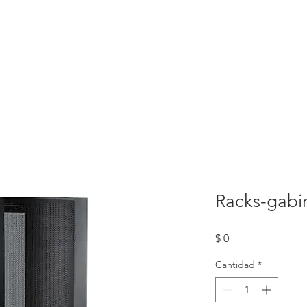
.
INICIO
SOLUCIONES
TIENDA INFRATEK
TEKB
Racks-gabi
Precio
$ 0
Cantidad
*