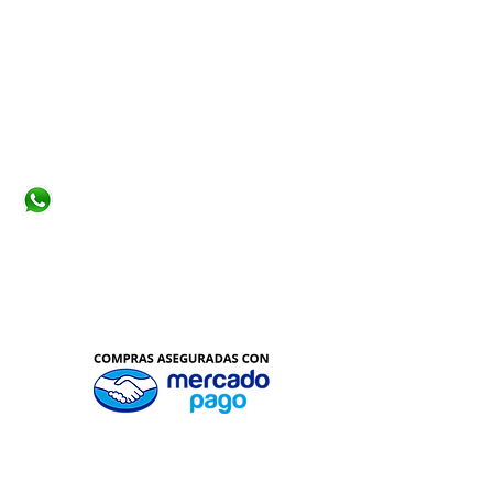
+573155110974
info@infrateksoluciones.com
Bogotá, Colombia