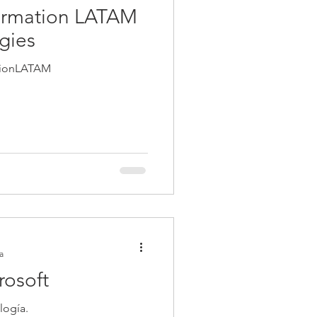
formation LATAM
gies
tionLATAM
a
rosoft
logía.