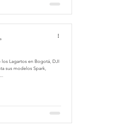
a
b los Lagartos en Bogotá, DJI
nta sus modelos Spark,
..