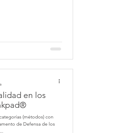
a
alidad en los
inkpad®
 categorías (métodos) con
tamento de Defensa de los
..