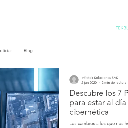
.
INICIO
SOLUCIONES
TIENDA INFRATEK
TEKB
oticias
Blog
Infratek Soluciones SAS
2 jun 2020
2 min de lectura
Descubre los 7 
para estar al dí
cibernética
Los cambios a los que nos 