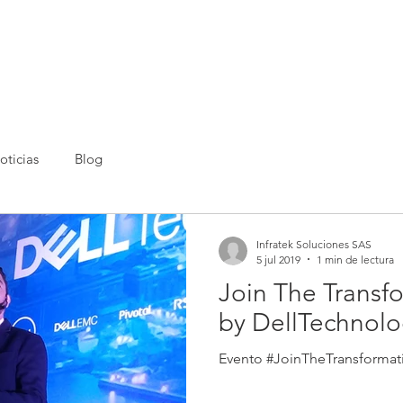
.
INICIO
SOLUCIONES
TIENDA INFRATEK
TEKB
oticias
Blog
Infratek Soluciones SAS
5 jul 2019
1 min de lectura
Join The Trans
by DellTechnolo
Evento #JoinTheTransforma