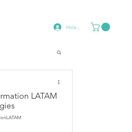
Iniciar sesión
LOG
CONTACTO
formation LATAM
gies
tionLATAM