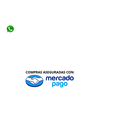
+573155110974
info@infrateksoluciones.com
Bogotá, Colombia