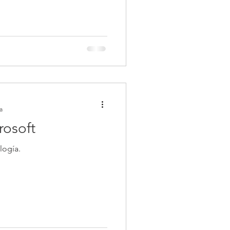
a
rosoft
logía.