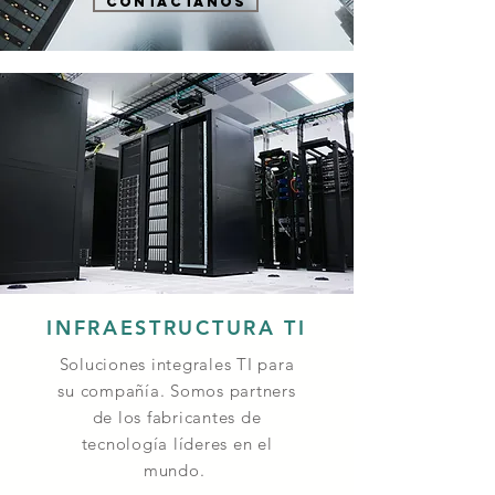
CONTACTANOS
INFRAESTRUCTURA TI
Soluciones integrales TI para
su compañía. Somos partners
de los fabricantes de
tecnología
líderes
en el
mundo.